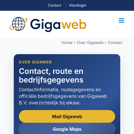
Skip
Contact
Klantlogin
to
content
Home
Over Gigaweb
Contact
OVER GIGAWEB
Contact, route en
bedrijfsgegevens
Contactinformatie, routegegevens en
officiële bedrijfsgegevens van Gigaweb
B.V. overzichtelijk bij elkaar.
Mail Gigaweb
Google Maps